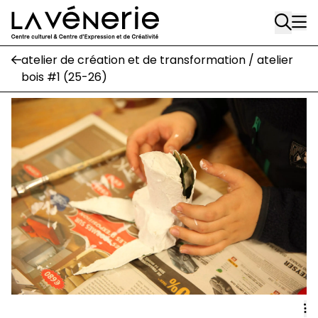
Rue Gratès, 3
Aller au contenu principal
1170 Watermael-Boitsfort
02 663 85 50
atelier de création et de transformation / atelier
bois #1 (25-26)
Écuries
Place Gilson, 3
1170 Watermael-Boitsfort
02 663 85 50
suivez-nous
Journal Vénerie
- version papier
Newsletter
A
A