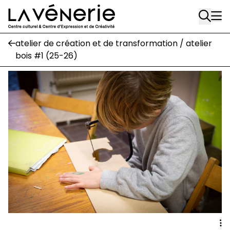
Rue Gratès, 3
Aller au contenu principal
1170 Watermael-Boitsfort
02 663 85 50
atelier de création et de transformation / atelier
bois #1 (25-26)
Écuries
Place Gilson, 3
1170 Watermael-Boitsfort
02 663 85 50
suivez-nous
Journal Vénerie
- version papier
Newsletter
A
A