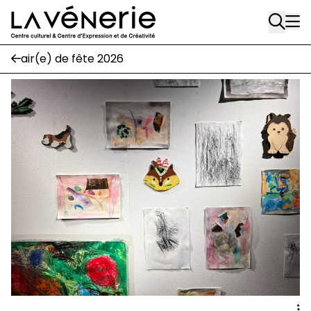
Rue Gratès, 3
Aller au contenu principal
1170 Watermael-Boitsfort
02 663 85 50
air(e) de fête 2026
Écuries
Place Gilson, 3
1170 Watermael-Boitsfort
02 663 85 50
suivez-nous
Journal Vénerie
- version papier
Newsletter
A
A