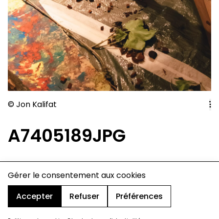
© Jon Kalifat
A7405189JPG
charte de confidentialité
Gérer le consentement aux cookies
mentions légales
cookies
Accepter
Refuser
Préférences
design & développement :
© signelazer.com