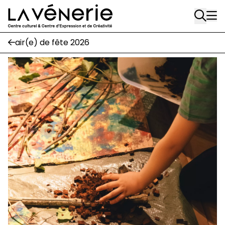
1170 Watermael-Boitsfort
Aller au contenu principal
02 663 85 50
air(e) de fête 2026
Écuries
Place Gilson, 3
1170 Watermael-Boitsfort
02 663 85 50
suivez-nous
Journal Vénerie
- version papier
Newsletter
A
A