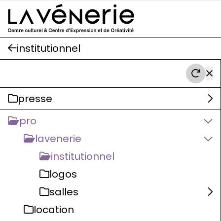
Aller au contenu principal
institutionnel
presse
pro
lavenerie
institutionnel
logos
salles
location