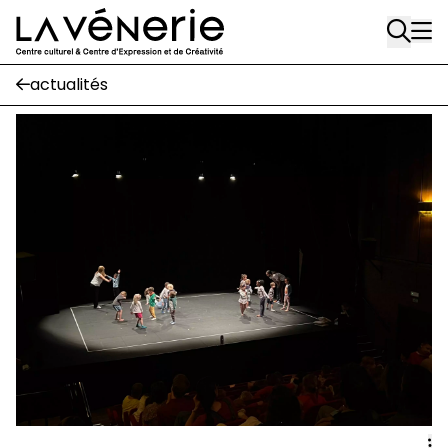
Rue Gratès, 3
Aller au contenu principal
1170 Watermael-Boitsfort
02 663 85 50
actualités
Écuries
Place Gilson, 3
1170 Watermael-Boitsfort
02 663 85 50
suivez-nous
Journal Vénerie
- version papier
Newsletter
A
A