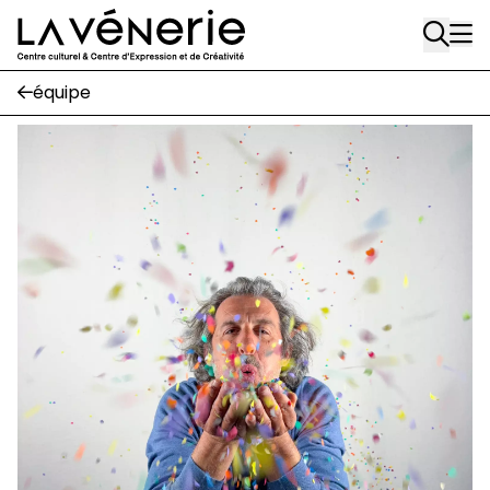
Rue Gratès, 3
Aller au contenu principal
1170 Watermael-Boitsfort
02 663 85 50
équipe
Écuries
Place Gilson, 3
1170 Watermael-Boitsfort
02 663 85 50
suivez-nous
Journal Vénerie
- version papier
Newsletter
A
A