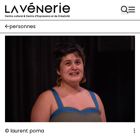
Rue Gratès, 3
Aller au contenu principal
1170 Watermael-Boitsfort
02 663 85 50
personnes
Écuries
Place Gilson, 3
1170 Watermael-Boitsfort
02 663 85 50
suivez-nous
Journal Vénerie
- version papier
Newsletter
A
© laurent poma
A