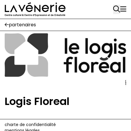
Rue Gratès, 3
Aller au contenu principal
1170 Watermael-Boitsfort
02 663 85 50
partenaires
Écuries
Place Gilson, 3
1170 Watermael-Boitsfort
02 663 85 50
suivez-nous
Journal Vénerie
- version papier
Newsletter
Logis Floreal
A
charte de confidentialité
A
mentions légales