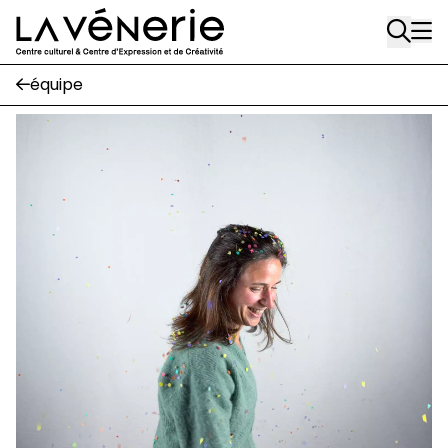
Rue Gratès, 3
Aller au contenu principal
1170 Watermael-Boitsfort
02 663 85 50
équipe
Écuries
Place Gilson, 3
1170 Watermael-Boitsfort
02 663 85 50
suivez-nous
Journal Vénerie
- version papier
Newsletter
A
A