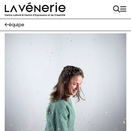
Rue Gratès, 3
Aller au contenu principal
1170 Watermael-Boitsfort
02 663 85 50
équipe
Écuries
Place Gilson, 3
1170 Watermael-Boitsfort
02 663 85 50
suivez-nous
Journal Vénerie
- version papier
Newsletter
A
A