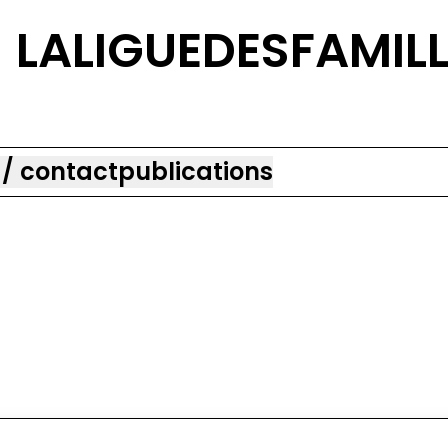
LALIGUEDESFAMIL
 / contact
publications