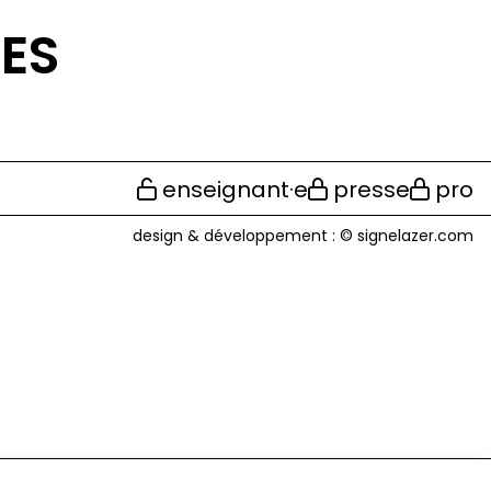
LES
enseignant·e
presse
pro
design & développement :
© signelazer.com