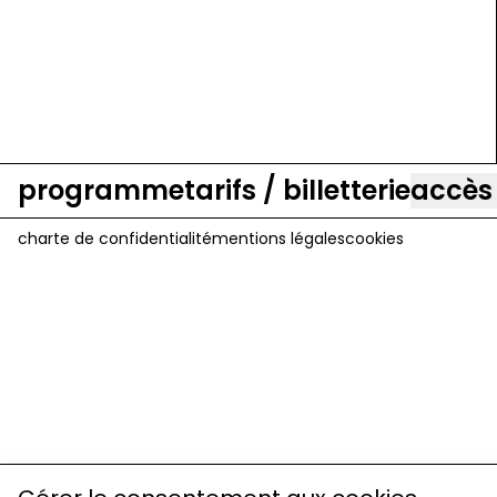
programme
tarifs / billetterie
accès
charte de confidentialité
mentions légales
cookies