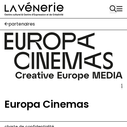
Rue Gratès, 3
Aller au contenu principal
1170 Watermael-Boitsfort
02 663 85 50
partenaires
Écuries
Place Gilson, 3
1170 Watermael-Boitsfort
02 663 85 50
suivez-nous
Journal Vénerie
- version papier
Newsletter
Europa Cinemas
A
A
charte de confidentialité