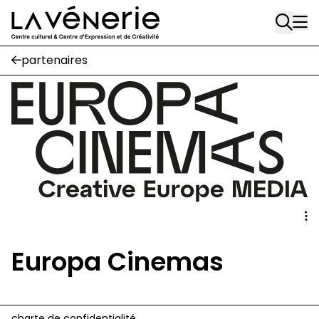
Rue Gratès, 3
Aller au contenu principal
1170 Watermael-Boitsfort
02 663 85 50
partenaires
Écuries
Place Gilson, 3
1170 Watermael-Boitsfort
02 663 85 50
suivez-nous
Journal Vénerie
- version papier
Newsletter
Europa Cinemas
A
A
charte de confidentialité