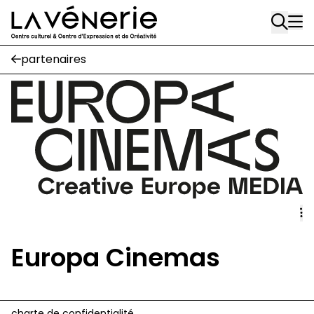
Rue Gratès, 3
Aller au contenu principal
1170 Watermael-Boitsfort
02 663 85 50
partenaires
Écuries
Place Gilson, 3
1170 Watermael-Boitsfort
02 663 85 50
suivez-nous
Journal Vénerie
- version papier
Newsletter
Europa Cinemas
A
A
charte de confidentialité