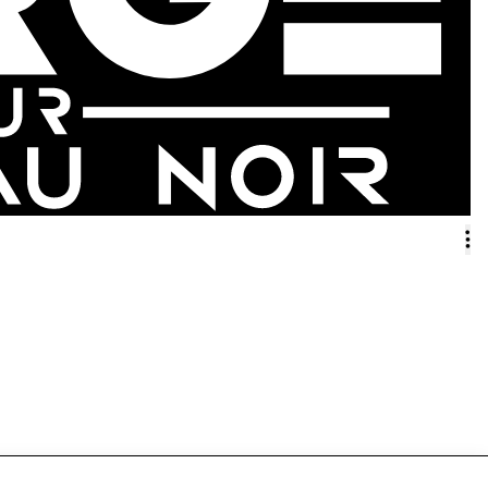
enseignant·e
presse
pro