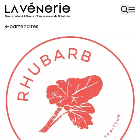
Rue Gratès, 3
Aller au contenu principal
1170 Watermael-Boitsfort
02 663 85 50
partenaires
Écuries
Place Gilson, 3
1170 Watermael-Boitsfort
02 663 85 50
suivez-nous
Journal Vénerie
- version papier
Newsletter
A
A