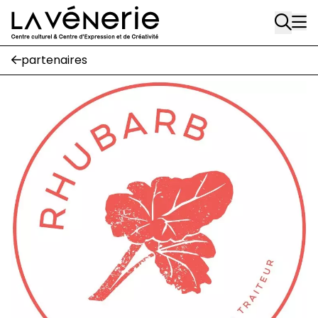
Rue Gratès, 3
Aller au contenu principal
1170 Watermael-Boitsfort
02 663 85 50
partenaires
Écuries
Place Gilson, 3
1170 Watermael-Boitsfort
02 663 85 50
suivez-nous
Journal Vénerie
- version papier
Newsletter
A
A