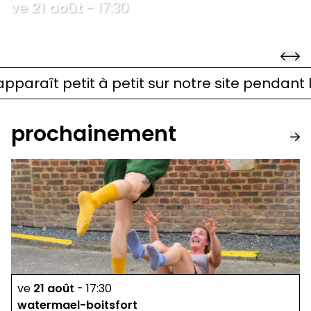
ve
21
août
-
17:30
watermael-boitsfort
aît petit à petit sur notre site pendant l’été.
prochainement
ve
21
août
-
17:30
watermael-boitsfort