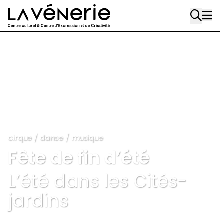
Aller au contenu principal
cirque
/
danse
/
musique
Fête de fin d’été
L’été dans les Cités-
jardins