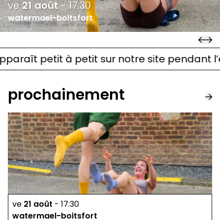
ve
21
août
-
17:30
watermael-boitsfort
t petit à petit sur notre site pendant l’été. 
prochainement
ve
21
août
-
17:30
watermael-boitsfort