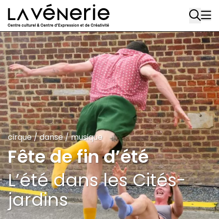
Aller au contenu principal
cirque
/
danse
/
musique
Fête de fin d’été
L’été dans les Cités-
jardins